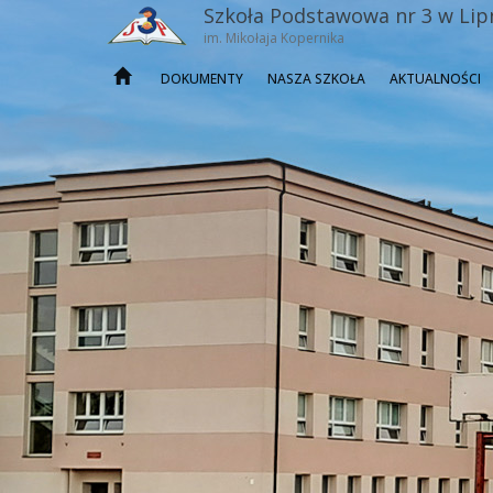
Szkoła Podstawowa nr 3 w Lip
im. Mikołaja Kopernika
DOKUMENTY
NASZA SZKOŁA
AKTUALNOŚCI