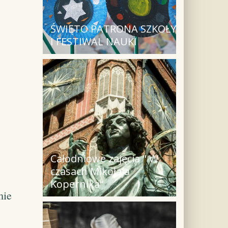
ŚWIĘTO PATRONA SZKOŁY
I FESTIWAL NAUKI
Całodniowe zajęcia " W
czasach Mikołaja
Kopernika"
mie