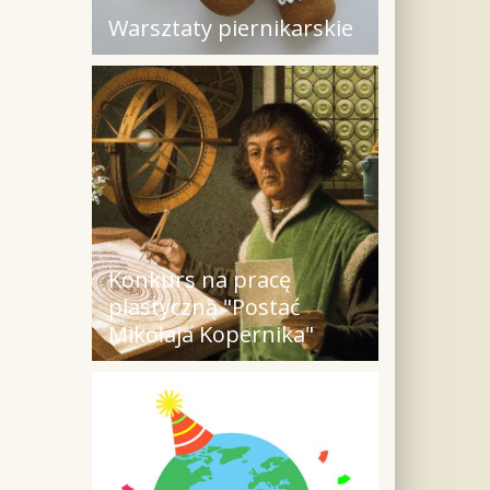
Warsztaty piernikarskie
Konkurs na pracę
plastyczną "Postać
Mikołaja Kopernika"