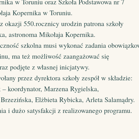
rnika w Toruniu oraz Szkoła Podstawowa nr 7
łaja Kopernika w Toruniu.
 okazji 550.rocznicy urodzin patrona szkoły
ka, astronoma Mikołaja Kopernika.
łeczność szkolna musi wykonać zadania obowiązk
inu, ma też możliwość zaangażować się
az podjęte z własnej inicjatywy.
ołany przez dyrektora szkoły zespół w składzie:
 – koordynator, Marzena Rygielska,
Brzezińska, Elżbieta Rybicka, Arleta Salamądry.
 i dużo satysfakcji z realizowanego programu.