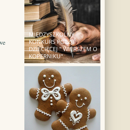
MIĘDZYSZKOLNY
KONKURS POEZJI
owe
DZIECIĘCEJ " WIERSZEM O
KOPERNIKU"