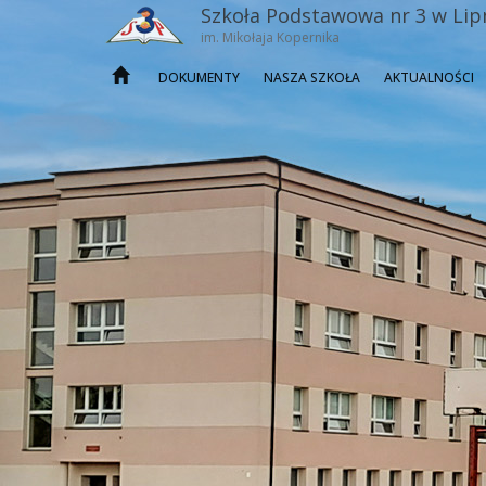
Szkoła Podstawowa nr 3 w Lip
im. Mikołaja Kopernika
DOKUMENTY
NASZA SZKOŁA
AKTUALNOŚCI