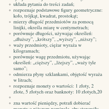
układa pytania do treści zadań;
rozpoznaje podstawowe figury geometryczne:
koło, trójkąt, kwadrat, prostokąt;
mierzy długość przedmiotów za pomocą
linijki, określa miarę w centymetrach;
porównuje długości, używając określeń:
„dłuższy”, „krótszy”, „wyższy”, „niższy”;
waży przedmioty, ciężar wyraża w
kilogramach;
porównuje wagę przedmiotu, używając
określeń: „cięższy”, „lżejszy”, „waży tyle
samo”;
odmierza płyny szklankami, objętość wyraża
w litrach;
rozpoznaje monety o wartości: 1 złoty, 2
złote, 5 złotych oraz banknoty: 10 złotych,20
zna wartość pieniędzy, potrafi dobierać
monety o niższym nominale, aby stanowiły