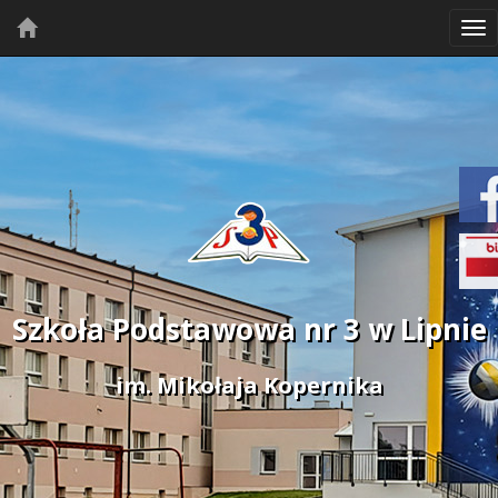
Tog
nav
Szkoła Podstawowa nr 3 w Lipnie
im. Mikołaja Kopernika