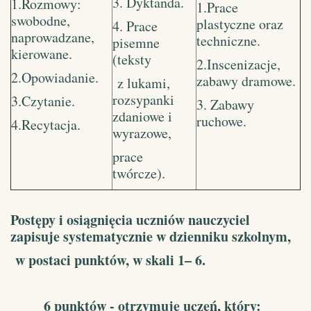
3. Dyktanda.
1.Rozmowy:
1.Prace
swobodne,
plastyczne oraz
4. Prace
naprowadzane,
techniczne.
pisemne
kierowane.
(teksty
2.Inscenizacje,
2.Opowiadanie.
zabawy dramowe.
z lukami,
rozsypanki
3.Czytanie.
3. Zabawy
zdaniowe i
ruchowe.
4.Recytacja.
wyrazowe,
prace
twórcze).
Post
ę
py i osi
ą
gni
ę
cia uczniów nauczyciel
zapisuje systematycznie w dzienniku szkolnym,
w postaci punktów, w skali 1– 6.
6 punktów - otrzymuje ucze
ń
, który: