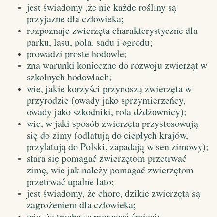
jest świadomy ,że nie każde rośliny są
przyjazne dla człowieka;
rozpoznaje zwierzęta charakterystyczne dla
parku, lasu, pola, sadu i ogrodu;
prowadzi proste hodowle;
zna warunki konieczne do rozwoju zwierząt w
szkolnych hodowlach;
wie, jakie korzyści przynoszą zwierzęta w
przyrodzie (owady jako sprzymierzeńcy,
owady jako szkodniki, rola dżdżownicy);
wie, w jaki sposób zwierzęta przystosowują
się do zimy (odlatują do ciepłych krajów,
przylatują do Polski, zapadają w sen zimowy);
stara się pomagać zwierzętom przetrwać
zimę, wie jak należy pomagać zwierzętom
przetrwać upalne lato;
jest świadomy, że chore, dzikie zwierzęta są
zagrożeniem dla człowieka;
wie, że trzeba segregować śmieci;