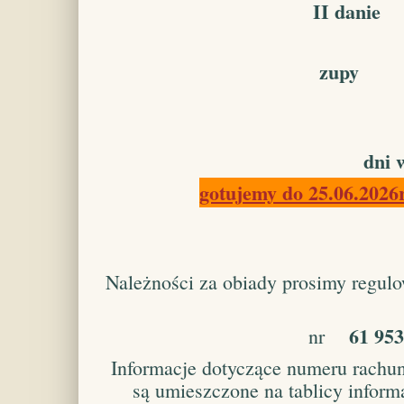
II danie 
zupy 17
dni w
gotujemy do 25.06.2026r
Należności za obiady prosimy regul
61 953
nr
Informacje dotyczące numeru rachu
są umieszczone na tablicy informa