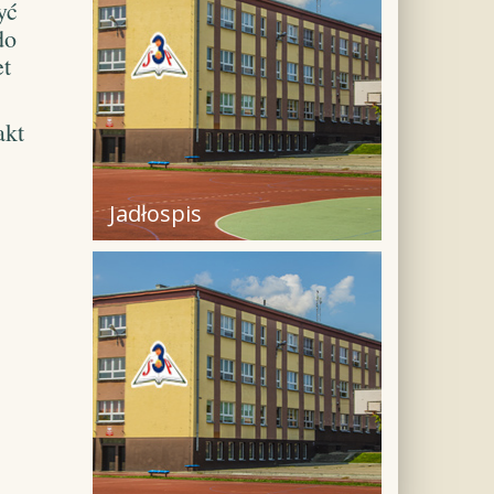
yć
do
et
akt
Jadłospis