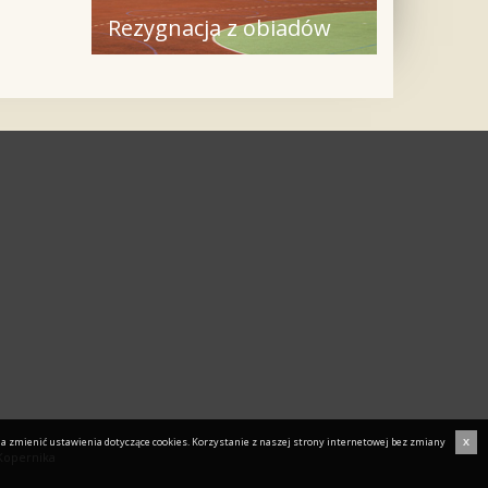
Rezygnacja z obiadów
a zmienić ustawienia dotyczące cookies. Korzystanie z naszej strony internetowej bez zmiany
X
 Kopernika