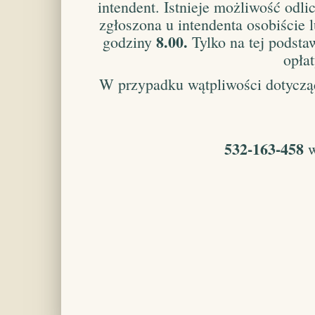
intendent. Istnieje możliwość odl
zgłoszona u intendenta osobiście 
8.00.
godziny
Tylko na tej podsta
opła
W przypadku wątpliwości dotycząc
532-163-458
w