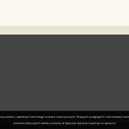
cą cookies i podobnych technologii w celach statystycznych. W opcjach przeglądarki internetowej możn
y
Samba-AnaCom
& Copyright © 2018 Szkoła Podstawowa nr 3 w Lipnie im. Mikołaja
ustawień dotyczących cookies oznacza, że będą one zapisane w pamięci urządzenia.