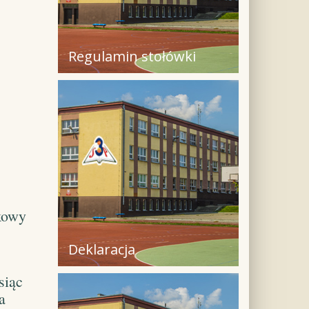
Regulamin stołówki
kowy
Deklaracja
siąc
a