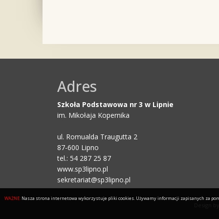
Adres
Szkoła Podstawowa nr 3 w Lipnie
im. Mikołaja Kopernika
ul. Romualda Traugutta 2
87-600 Lipno
tel.: 54 287 25 87
www.sp3lipno.pl
sekretariat@sp3lipno.pl
WAŻNE:
Nasza strona internetowa wykorzystuje pliki cookies. Używamy informacji zapisanych za pomo
Design b