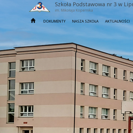
Szkoła Podstawowa nr 3 w Lip
im. Mikołaja Kopernika
DOKUMENTY
NASZA SZKOŁA
AKTUALNOŚCI