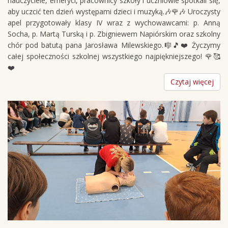
nauczyciele, emeryci, pracownicy szkoły i uczniowie spotkali się,
aby uczcić ten dzień występami dzieci i muzyką.🎶🌹🎶 Uroczysty
apel przygotowały klasy IV wraz z wychowawcami: p. Anną
Socha, p. Martą Turską i p. Zbigniewem Napiórskim oraz szkolny
chór pod batutą pana Jarosława Milewskiego.🎼🎵❤️ Życzymy
całej społeczności szkolnej wszystkiego najpiękniejszego! 🌹🥰
❤️
Czytaj więcej