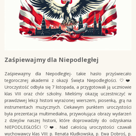
Zaśpiewajmy dla Niepodległej
Zaśpiewajmy dla Niepodległej- takie hasło przyświecało
tegorocznej akademii z okazji Święta Niepodległości. 🤍❤️
Uroczystość odbyła się 7 listopada, a przygotowali ją uczniowie
klas VIII oraz chór szkolny. Mieliśmy okazję uczestniczyć w
prawdziwej lekcji historii wyrażonej wierszem, piosenką, grą na
instrumentach muzycznych. Ciekawym punktem uroczystości
była prezentacja multimedialna, przywołująca obrazy wydarzeń
z dziejów naszej historii, które doprowadziły do odzyskania
NIEPODLEGŁOŚCI 🤍❤️. Nad całością uroczystości czuwali
wychowawcy klas VIII: p. Renata Kludkowska, p. Ewa Dobroś, p.