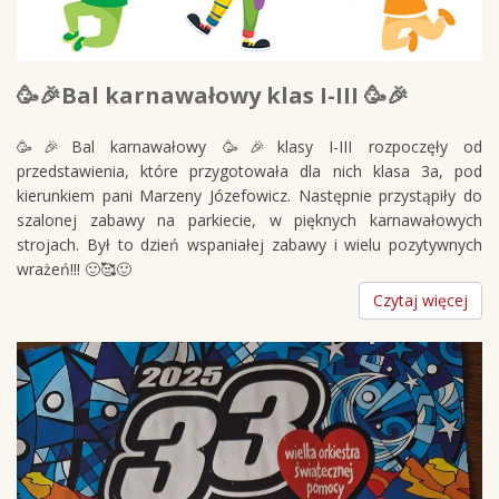
🥳🎉Bal karnawałowy klas I-III 🥳🎉
🥳🎉Bal karnawałowy 🥳🎉klasy I-III rozpoczęły od
przedstawienia, które przygotowała dla nich klasa 3a, pod
kierunkiem pani Marzeny Józefowicz. Następnie przystąpiły do
szalonej zabawy na parkiecie, w pięknych karnawałowych
strojach. Był to dzień wspaniałej zabawy i wielu pozytywnych
wrażeń!!! 🙂🥰🙂
Czytaj więcej