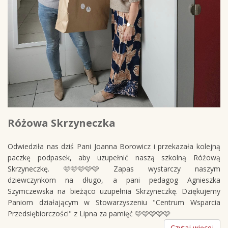
Różowa Skrzyneczka
Odwiedziła nas dziś Pani Joanna Borowicz i przekazała kolejną
paczkę podpasek, aby uzupełnić naszą szkolną Różową
Skrzyneczkę. 🩷🩷🩷🩷🩷 Zapas wystarczy naszym
dziewczynkom na długo, a pani pedagog Agnieszka
Szymczewska na bieżąco uzupełnia Skrzyneczkę. Dziękujemy
Paniom działającym w Stowarzyszeniu "Centrum Wsparcia
Przedsiębiorczości" z Lipna za pamięć 🩷🩷🩷🩷🩷
Czytaj więcej