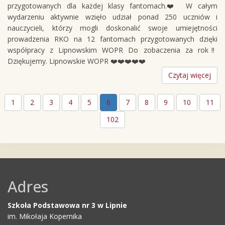
przygotowanych dla każdej klasy fantomach.❤️ W całym
wydarzeniu aktywnie wzięło udział ponad 250 uczniów i
nauczycieli, którzy mogli doskonalić swoje umiejętności
prowadzenia RKO na 12 fantomach przygotowanych dzięki
współpracy z Lipnowskim WOPR Do zobaczenia za rok‼️
Dziękujemy. Lipnowskie WOPR ❤️❤️❤️❤️❤️
Czytaj więcej
1
2
3
4
5
6
7
8
9
10
11
102
Adres
Szkoła Podstawowa nr 3 w Lipnie
im. Mikołaja Kopernika