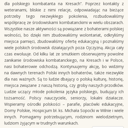
dla polskiego kombatanta na Kresach”. Poprzez kontakty z
weteranami, bliskie z nimi relacje, odpowiadając na bieżące
potrzeby tego niezwykłego pokolenia, rozbudowaliśmy
współpracę ze środowiskami kombatanckimi w wielu obszarach.
Wszystkie nasze aktywności są powiązane z bohaterami polskiej
wolności, bo dzięki nim zbudowaliśmy wolontariat, odkryliśmy
miejsca pamięci, zbudowaliśmy ofertę edukacyjną i poznaliśmy
wiele polskich środowisk działających poza Ojczyzną. Akcja cały
czas ewoluuje. Od kilku lat ze smutkiem obserwujemy powolne
zanikanie środowiska kombatanckiego, na Kresach i w Polsce,
nasi bohaterowie odchodzą. Kontynuujemy akcję, bo widzimy
na dawnych terenach Polski innych bohaterów, także niezwykle
dla nas ważnych. Są to ludzie dbający o polską kulturę, historię,
miejsca związane z naszą historią, czy groby naszych przodków.
Ludzie uczący młode pokolenia języka polskiego, budujący ich
tożsamość. Polscy nauczyciele, seniorzy, lokalni działacze.
Wspieramy ośrodki polskości – parafie, placówki edukacyjne,
Domy Polskie, Hospicjum bł. ks. Michała Sopoćki w Wilnie i wiele
innych. Pomagamy potrzebującym, rodzinom wielodzietnym,
ludziom żyjącym w trudnych warunkach.