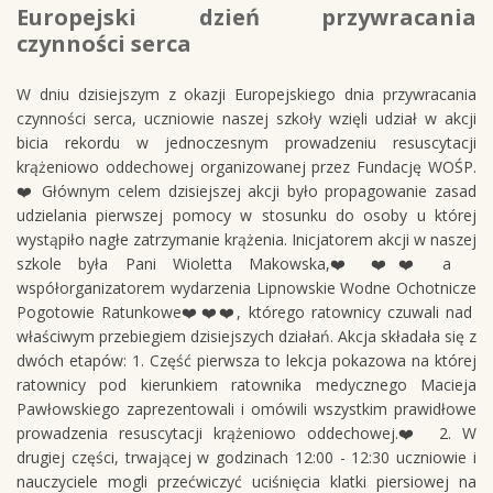
Europejski dzień przywracania
czynności serca
W dniu dzisiejszym z okazji Europejskiego dnia przywracania
czynności serca, uczniowie naszej szkoły wzięli udział w akcji
bicia rekordu w jednoczesnym prowadzeniu resuscytacji
krążeniowo oddechowej organizowanej przez Fundację WOŚP.
❤️ Głównym celem dzisiejszej akcji było propagowanie zasad
udzielania pierwszej pomocy w stosunku do osoby u której
wystąpiło nagłe zatrzymanie krążenia. Inicjatorem akcji w naszej
szkole była Pani Wioletta Makowska,❤️❤️❤️ a
współorganizatorem wydarzenia Lipnowskie Wodne Ochotnicze
Pogotowie Ratunkowe❤️❤️❤️, którego ratownicy czuwali nad
właściwym przebiegiem dzisiejszych działań. Akcja składała się z
dwóch etapów: 1. Część pierwsza to lekcja pokazowa na której
ratownicy pod kierunkiem ratownika medycznego Macieja
Pawłowskiego zaprezentowali i omówili wszystkim prawidłowe
prowadzenia resuscytacji krążeniowo oddechowej.❤️ 2. W
drugiej części, trwającej w godzinach 12:00 - 12:30 uczniowie i
nauczyciele mogli przećwiczyć uciśnięcia klatki piersiowej na