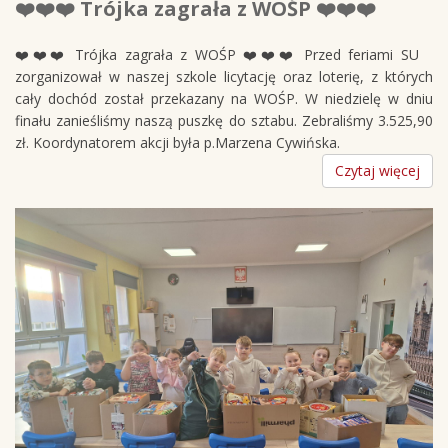
❤️❤️❤️ Trójka zagrała z WOŚP ❤️❤️❤️
❤️❤️❤️ Trójka zagrała z WOŚP ❤️❤️❤️ Przed feriami SU
zorganizował w naszej szkole licytację oraz loterię, z których
cały dochód został przekazany na WOŚP. W niedzielę w dniu
finału zanieśliśmy naszą puszkę do sztabu. Zebraliśmy 3.525,90
zł. Koordynatorem akcji była p.Marzena Cywińska.
Czytaj więcej