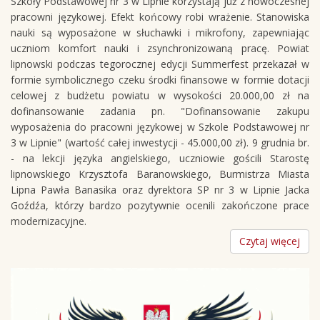
Szkoły Podstawowej nr 3 w Lipnie korzystają już z nowoczesnej
pracowni językowej. Efekt końcowy robi wrażenie. Stanowiska
nauki są wyposażone w słuchawki i mikrofony, zapewniając
uczniom komfort nauki i zsynchronizowaną pracę. Powiat
lipnowski podczas tegorocznej edycji Summerfest przekazał w
formie symbolicznego czeku środki finansowe w formie dotacji
celowej z budżetu powiatu w wysokości 20.000,00 zł na
dofinansowanie zadania pn. "Dofinansowanie zakupu
wyposażenia do pracowni językowej w Szkole Podstawowej nr
3 w Lipnie" (wartość całej inwestycji - 45.000,00 zł). 9 grudnia br.
- na lekcji języka angielskiego, uczniowie gościli Starostę
lipnowskiego Krzysztofa Baranowskiego, Burmistrza Miasta
Lipna Pawła Banasika oraz dyrektora SP nr 3 w Lipnie Jacka
Goźdźa, którzy bardzo pozytywnie ocenili zakończone prace
modernizacyjne.
Czytaj więcej