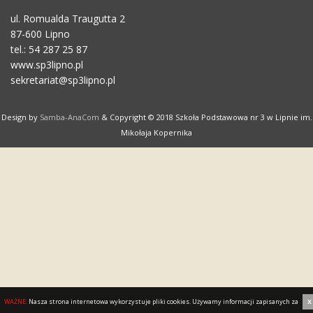
ul. Romualda Traugutta 2
87-600 Lipno
tel.: 54 287 25 87
www.sp3lipno.pl
sekretariat@sp3lipno.pl
Design by
Samba-AnaCom
& Copyright © 2018 Szkoła Podstawowa nr 3 w Lipnie im.
Mikołaja Kopernika
WAŻNE:
Nasza strona internetowa wykorzystuje pliki cookies. Używamy informacji zapisanych za
X