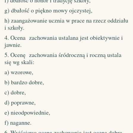
f) dbałość o honor i tradycję szkoły,
g) dbałość o piękno mowy ojczystej,
h) zaangażowanie ucznia w prace na rzecz oddziału
i szkoły.
4. Ocena zachowania ustalana jest obiektywnie i
jawnie.
5. Ocenę zachowania śródroczną i roczną ustala
się wg skali:
a) wzorowe,
b) bardzo dobre,
c) dobre,
d) poprawne,
e) nieodpowiednie,
f) naganne.
6. Wyjściową oceną zachowania jest ocena dobra.